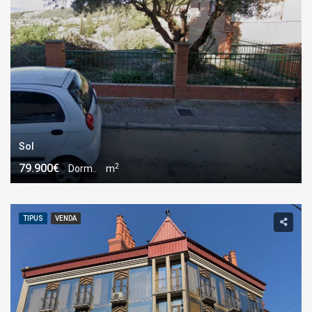
Sol
2
79.900€
Dorm..
m
TIPUS
VENDA