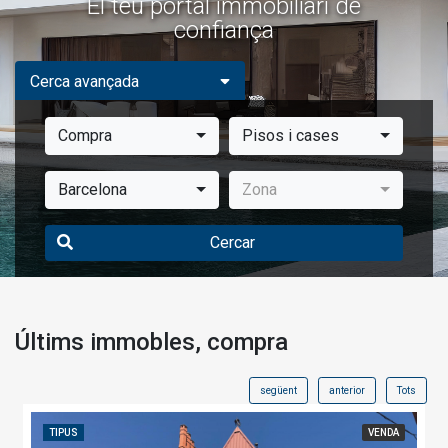
El teu portal immobiliari de
confiança
Cerca avançada
Compra
Pisos i cases
Barcelona
Zona
Cercar
Últims immobles, compra
següent
anterior
Tots
TIPUS
VENDA