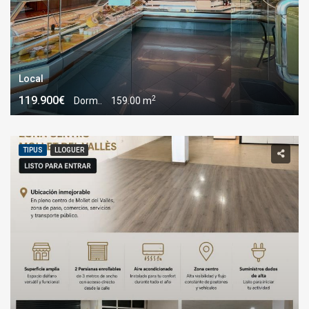
Local
2
119.900€
Dorm..
159.00 m
TIPUS
LLOGUER