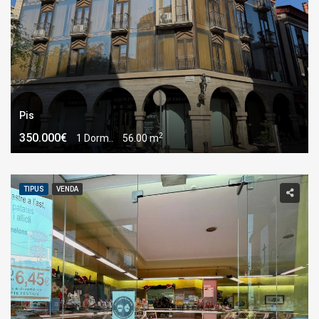
Pis
2
350.000€
1 Dorm..
56.00 m
TIPUS
VENDA