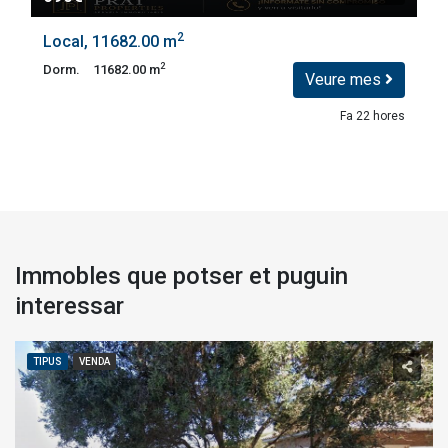
2
Local, 11682.00 m
2
Dorm.
11682.00 m
Veure mes
Fa 22 hores
Immobles que potser et puguin
interessar
TIPUS
VENDA