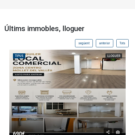
Últims immobles, lloguer
següent
anterior
Tots
TIPUS
LLOGUER
690€